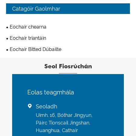
Catagóir Gaolmhar
Eochair chearna
Eochair triantáin
Eochair Bitted Dúbailte
Seol Fiosrúchán
Eolas teagmhála
Seoladh

Uimh. 16, Bóthar Jingyun,
Páirc Tionscail Jingshan,
Huanghua, Cathair