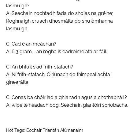
lasmuigh?
A: Seachain nochtadh fada do sholas na gréine;
Roghnaigh cruach dhosmálta do shuíomhanna
lasmuigh.
C: Cad é an meáchan?
A: 6.3 gram - an rogha is éadroime atá ar fáil.
C: An bhfuil siad frith-statach?
A: Ní frith-statach; Oiriúnach do thimpeallachtaí
ginearálta.
C: Conas ba chóir iad a ghlanadh agus a chothabháil?
A: wipe le héadach bog; Seachain glantóirí scríobacha.
Hot Tags: Eochair Triantán Alúmanaim