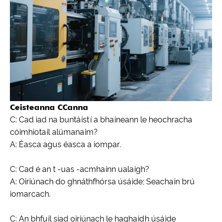
Ceisteanna CCanna
C: Cad iad na buntáistí a bhaineann le heochracha
cóimhiotail alúmanaim?
A: Éasca agus éasca a iompar.
C: Cad é an t -uas -acmhainn ualaigh?
A: Oiriúnach do ghnáthfhórsa úsáide; Seachain brú
iomarcach.
C: An bhfuil siad oiriúnach le haghaidh úsáide