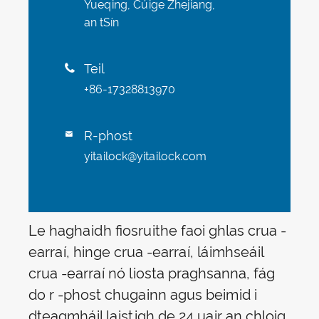
Yueqing, Cúige Zhejiang,
an tSín
Teil

+86-17328813970
R-phost

yitailock@yitailock.com
Le haghaidh fiosruithe faoi ghlas crua -
earraí, hinge crua -earraí, láimhseáil
crua -earraí nó liosta praghsanna, fág
do r -phost chugainn agus beimid i
dteagmháil laistigh de 24 uair an chloig.