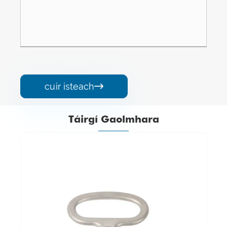
cuir isteach

Táirgí Gaolmhara