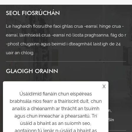
SEOL FIOSRÚCHÁN
Le haghaidh fiosruithe faoi ghlas crua -earraí, hinge crua -
earraí, láimhseáil crua -earraí nó liosta praghsanna, fág do r
-phost chugainn agus beimid i dteagmháil laistigh de 24
uair an chloig.
GLAOIGH ORAINN
+86-17328813970
X
Úsáidimid fianáin chun eispéireas
yitailock@yitailock.com
brabhsála níos fearr a thairiscint duit, chun
anailís a dhéanamh ar thrácht an tsuímh
Uimh. 16, Bóthar Jingyun, Páirc Tionscail Jingshan,
agus chun inneachar a phearsantú. Trí
Huanghua, Cathair Yueqing, Cúige Zhejiang, an tSín
úsáid a bhaint as an suíomh seo,
aontaíonn tú lenár n-úsáid a bhaint as