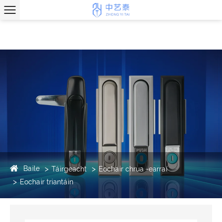
Baile
Táirgeacht
Eochair chrua -earraí
Eochair triantáin