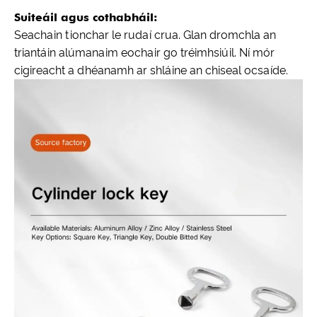
Suiteáil agus cothabháil:
Seachain tionchar le rudaí crua. Glan dromchla an
triantáin alúmanaim eochair go tréimhsiúil. Ní mór
cigireacht a dhéanamh ar shláine an chiseal ocsaíde.