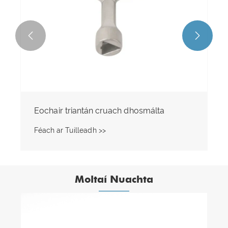


Eochair Triantán Cóimhiotail Sinc
Féach ar Tuilleadh >>
Moltaí Nuachta
Sábháilteacht Thionsclaíoch a