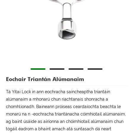
Eochair Triantán Alúmanaim
Tá Yitai Lock in ann eochracha saincheaptha triantáin
alúmanaim a mhonarú chun riachtanais shonracha a
chomhlíonadh. Baineann próiseas ceardaíochta beachta le
monarú na n -eochracha triantánacha cóimhiotail alúmanaim,
ag baint úsáide as airíonna an chóimhiotail alúmanaim chun
tógáil éadrom a bhaint amach atá suntasach dá neart