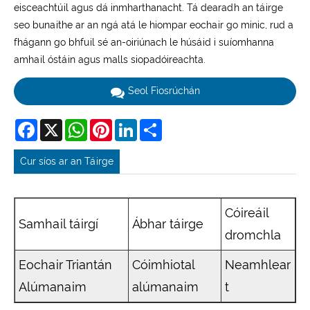
eisceachtúil agus dá inmharthanacht. Tá dearadh an táirge
seo bunaithe ar an ngá atá le hiompar eochair go minic, rud a
fhágann go bhfuil sé an-oiriúnach le húsáid i suíomhanna
amhail óstáin agus malls siopadóireachta.
Seol Fiosrúchán
Facebook
X
WhatsApp
Pinterest
LinkedIn
Share
Cur síos ar an Táirge
Cóireáil
Samhail táirgí
Ábhar táirge
dromchla
Eochair Triantán
Cóimhiotal
Neamhlear
Alúmanaim
alúmanaim
t