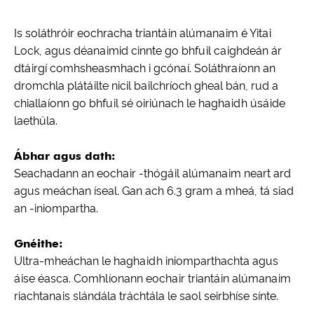
Is soláthróir eochracha triantáin alúmanaim é Yitai
Lock, agus déanaimid cinnte go bhfuil caighdeán ár
dtáirgí comhsheasmhach i gcónaí. Soláthraíonn an
dromchla plátáilte nicil bailchríoch gheal bán, rud a
chiallaíonn go bhfuil sé oiriúnach le haghaidh úsáide
laethúla.
Ábhar agus dath:
Seachadann an eochair -thógáil alúmanaim neart ard
agus meáchan íseal. Gan ach 6.3 gram a mheá, tá siad
an -iniompartha.
Gnéithe:
Ultra-mheáchan le haghaidh iniomparthachta agus
áise éasca. Comhlíonann eochair triantáin alúmanaim
riachtanais slándála tráchtála le saol seirbhíse sínte.