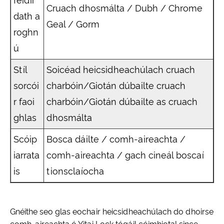
féidir
Cruach dhosmálta / Dubh / Chrome
dath a
Geal / Gorm
roghn
ú
Stíl
Soicéad heicsidheachúlach cruach
sorcói
charbóin/Giotán dúbailte cruach
r faoi
charbóin/Giotán dúbailte as cruach
ghlas
dhosmálta
Scóip
Bosca dáilte / comh-aireachta /
iarrata
comh-aireachta / gach cineál boscaí
is
tionsclaíocha
Gnéithe seo glas eochair heicsidheachúlach do dhoirse