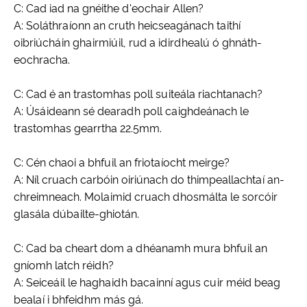
C: Cad iad na gnéithe d'eochair Allen?
A: Soláthraíonn an cruth heicseagánach taithí
oibriúcháin ghairmiúil, rud a idirdhealú ó ghnáth-
eochracha.
C: Cad é an trastomhas poll suiteála riachtanach?
A: Úsáideann sé dearadh poll caighdeánach le
trastomhas gearrtha 22.5mm.
C: Cén chaoi a bhfuil an friotaíocht meirge?
A: Níl cruach carbóin oiriúnach do thimpeallachtaí an-
chreimneach. Molaimid cruach dhosmálta le sorcóir
glasála dúbailte-ghiotán.
C: Cad ba cheart dom a dhéanamh mura bhfuil an
gníomh latch réidh?
A: Seiceáil le haghaidh bacainní agus cuir méid beag
bealaí i bhfeidhm más gá.