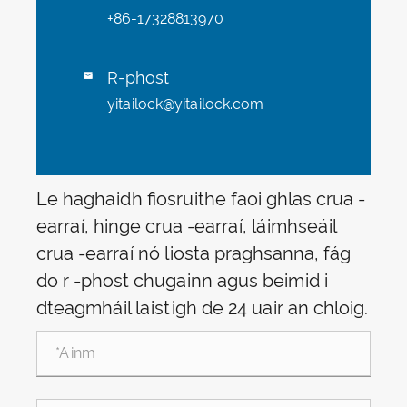
+86-17328813970
R-phost

yitailock@yitailock.com
Le haghaidh fiosruithe faoi ghlas crua -
earraí, hinge crua -earraí, láimhseáil
crua -earraí nó liosta praghsanna, fág
do r -phost chugainn agus beimid i
dteagmháil laistigh de 24 uair an chloig.