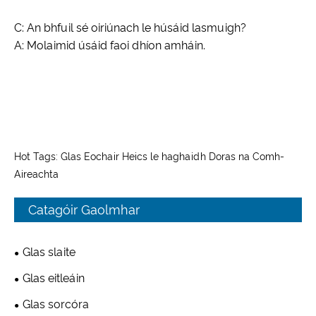
C: An bhfuil sé oiriúnach le húsáid lasmuigh?
A: Molaimid úsáid faoi dhíon amháin.
Hot Tags: Glas Eochair Heics le haghaidh Doras na Comh-
Aireachta
Catagóir Gaolmhar
Glas slaite
Glas eitleáin
Glas sorcóra