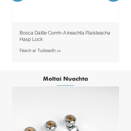
Moltaí Nuachta
Ordú Crua-earraí Comh-Aireachta do
Chustaiméirí Pacáilte agus Réidh le
Loingsiú
Féach ar Tuilleadh >>