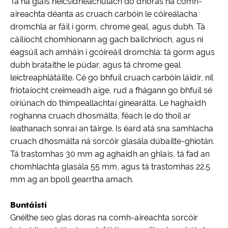
Tá na glais heicsidheachúlach do dhoras na comh-
aireachta déanta as cruach carbóin le cóireálacha
dromchla ar fáil i gorm, chrome geal, agus dubh. Tá
cáilíocht chomhionann ag gach bailchríoch, agus ní
éagsúil ach amháin i gcóireáil dromchla: tá gorm agus
dubh brataithe le púdar, agus tá chrome geal
leictreaphlátáilte. Cé go bhfuil cruach carbóin láidir, níl
friotaíocht creimeadh aige, rud a fhágann go bhfuil sé
oiriúnach do thimpeallachtaí ginearálta. Le haghaidh
roghanna cruach dhosmálta, féach le do thoil ar
leathanach sonraí an táirge. Is éard atá sna samhlacha
cruach dhosmálta ná sorcóir glasála dúbailte-ghiotán.
Tá trastomhas 30 mm ag aghaidh an ghlais, tá fad an
chomhlachta glasála 55 mm, agus tá trastomhas 22.5
mm ag an bpoll gearrtha amach.
Buntáistí
Gnéithe seo glas doras na comh-aireachta sorcóir