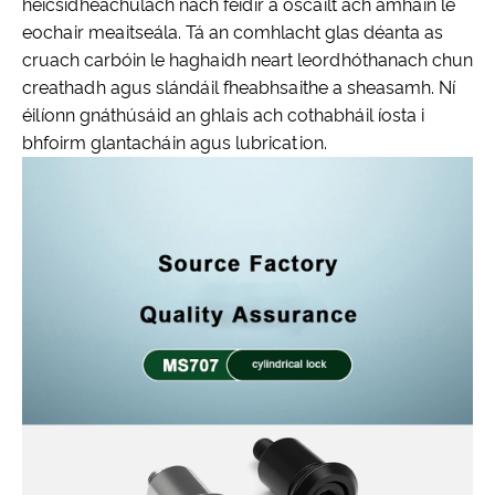
heicsidheachúlach nach féidir a oscailt ach amháin le
eochair meaitseála. Tá an comhlacht glas déanta as
cruach carbóin le haghaidh neart leordhóthanach chun
creathadh agus slándáil fheabhsaithe a sheasamh. Ní
éilíonn gnáthúsáid an ghlais ach cothabháil íosta i
bhfoirm glantacháin agus lubrication.