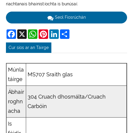
riachtanais bhainistíochta is bunúsaí.
Seol Fiosrúchán
Facebook
X
WhatsApp
Pinterest
LinkedIn
Share
Cur síos ar an Táirge
Múnla
MS707 Sraith glas
táirge
Ábhair
304 Cruach dhosmálta/Cruach
roghn
Carbóin
acha
Is