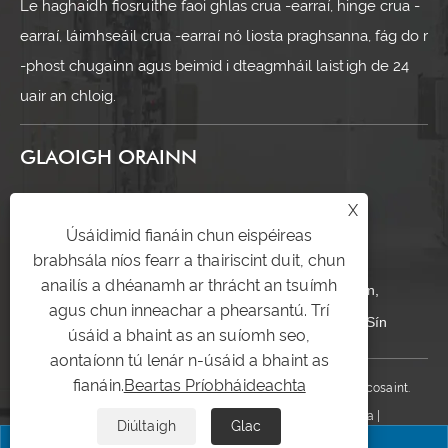
Le haghaidh fiosruithe faoi ghlas crua -earraí, hinge crua -
earraí, láimhseáil crua -earraí nó liosta praghsanna, fág do r
-phost chugainn agus beimid i dteagmháil laistigh de 24
uair an chloig.
GLAOIGH ORAINN
+86-17328813970
X
Úsáidimid fianáin chun eispéireas
yitailock@yitailock.com
brabhsála níos fearr a thairiscint duit, chun
anailís a dhéanamh ar thrácht an tsuímh
Uimh. 16, Bóthar Jingyun, Páirc Tionscail Jingshan,
agus chun inneachar a phearsantú. Trí
Huanghua, Cathair Yueqing, Cúige Zhejiang, an tSín
úsáid a bhaint as an suíomh seo,
aontaíonn tú lenár n-úsáid a bhaint as
fianáin.
Beartas Príobháideachta
Cóipcheart © 2025 Zhejiang Yitai Lock Co., Ltd Gach ceart ar cosaint.
Links
|
Sitemap
|
RSS
|
XML
|
Beartas Príobháideachta
|
Diúltaigh
Glac