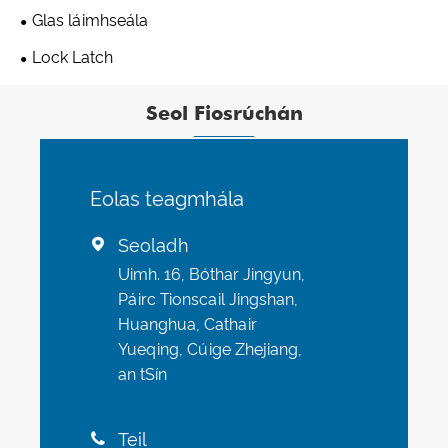
Glas láimhseála
Lock Latch
Seol Fiosrúchán
Eolas teagmhála
Seoladh

Uimh. 16, Bóthar Jingyun,
Páirc Tionscail Jingshan,
Huanghua, Cathair
Yueqing, Cúige Zhejiang,
an tSín
Teil
