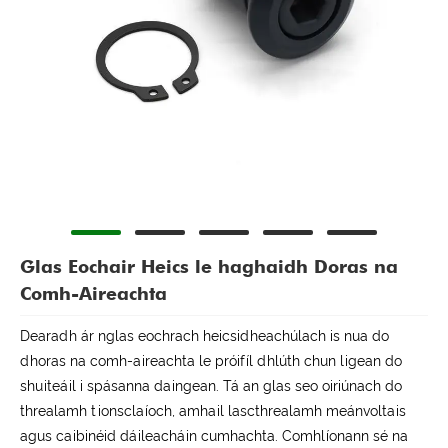
Glas Eochair Heics le haghaidh Doras na
Comh-Aireachta
Dearadh ár nglas eochrach heicsidheachúlach is nua do
dhoras na comh-aireachta le próifíl dhlúth chun ligean do
shuiteáil i spásanna daingean. Tá an glas seo oiriúnach do
threalamh tionsclaíoch, amhail lascthrealamh meánvoltais
agus caibinéid dáileacháin cumhachta. Comhlíonann sé na