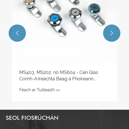


SEOL FIOSRÚCHÁN