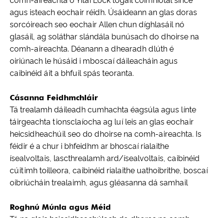
comh-aireachta ó Yitai Lock tógáil cóimhiotal since
agus isteach eochair réidh. Úsáideann an glas doras
sorcóireach seo eochair Allen chun díghlasáil nó
glasáil, ag soláthar slándála bunúsach do dhoirse na
comh-aireachta. Déanann a dhearadh dlúth é
oiriúnach le húsáid i mboscaí dáileacháin agus
caibinéid áit a bhfuil spás teoranta.
Cásanna Feidhmchláir
Tá trealamh dáileadh cumhachta éagsúla agus línte
táirgeachta tionsclaíocha ag luí leis an glas eochair
heicsidheachúil seo do dhoirse na comh-aireachta. Is
féidir é a chur i bhfeidhm ar bhoscaí rialaithe
ísealvoltais, lascthrealamh ard/ísealvoltais, caibinéid
cúitimh toilleora, caibinéid rialaithe uathoibrithe, boscaí
oibriúcháin trealaimh, agus gléasanna dá samhail
Roghnú Múnla agus Méid