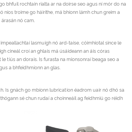
 go bhfuil rochtain rialta ar na doirse seo agus ní mór do na
 nó níos troime go háirithe, má bhíonn lámh chun greim a
s árasán nó cam.
mpeallachtaí lasmuigh nó ard-taise, cóimhiotal since le
igh cineál croí an ghlais má úsáideann an áis córas
t le tiús an dorais. Is furasta na mionsonraí beaga seo a
agus a bhfeidhmíonn an glas.
h. Is gnách go mbíonn lubrication éadrom uair nó dhó sa
 a thógann sé chun rudaí a choinneáil ag feidhmiú go réidh