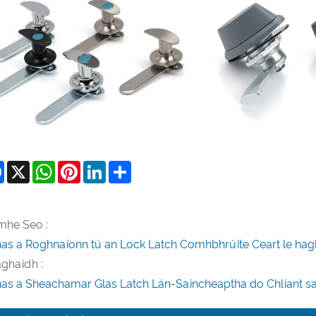
Facebook
X
WhatsApp
Pinterest
LinkedIn
Share
mhe Seo :
as a Roghnaíonn tú an Lock Latch Comhbhrúite Ceart le hagh
aghaidh :
as a Sheachamar Glas Latch Lán-Saincheaptha do Chliant sa