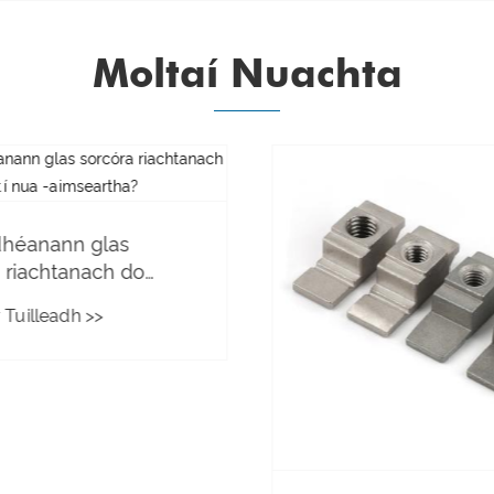
Moltaí Nuachta
dhéanann glas
 riachtanach do
l tí nua -
 Tuilleadh >>
rtha?