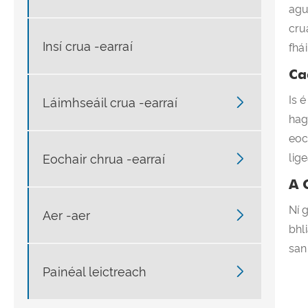
agu
cru
Insí crua -earraí
fhá
Ca
Is 

Láimhseáil crua -earraí
hag
eoc
lig

Eochair chrua -earraí
A 
Ní 

Aer -aer
bhl
san

Painéal leictreach