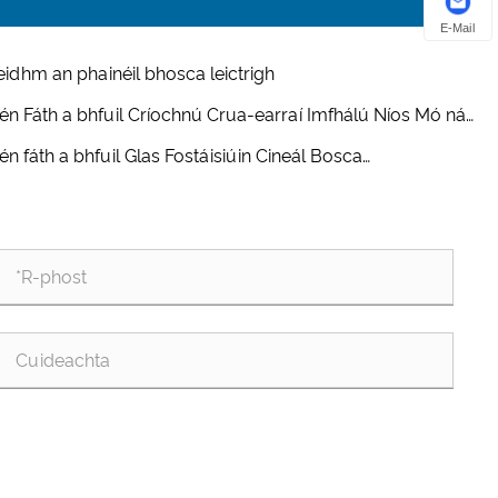
E-Mail
eidhm an phainéil bhosca leictrigh
én Fáth a bhfuil Críochnú Crua-earraí Imfhálú Níos Mó ná
r a cheapann tú?
én fáth a bhfuil Glas Fostáisiúin Cineál Bosca
thábhachtach chun Trealamh Cumhachta Allamuigh a
saint i dTimpeallacht Gharbh?