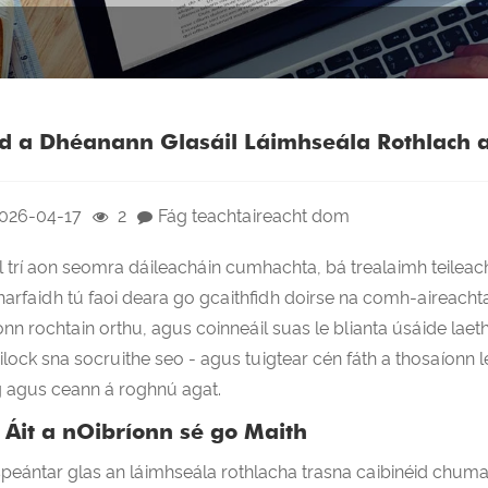
d a Dhéanann Glasáil Láimhseála Rothlach a
026-04-17
2
Fág teachtaireacht dom
il trí aon seomra dáileacháin cumhachta, bá trealaimh teileac
harfaidh tú faoi deara go gcaithfidh doirse na comh-aireachta
onn rochtain orthu, agus coinneáil suas le blianta úsáide laethú
ailock sna socruithe seo - agus tuigtear cén fáth a thosaíonn 
g agus ceann á roghnú agat.
 Áit a nOibríonn sé go Maith
speántar glas an láimhseála rothlacha trasna caibinéid chumar