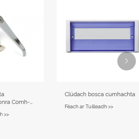

Clúdach bosca cumhachta
Comh-
Féach ar Tuilleadh >>
ocht