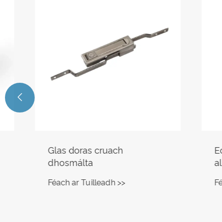

Glas doras cruach
Eochair
dhosmálta
alúman
Féach ar Tuilleadh >>
Féach ar