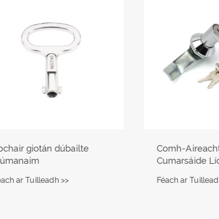
 giotán dúbailte
Comh-Aireachta
aim
Cumarsáide Líonra 
Aireachta Ionstraimí
 Tuilleadh >>
Féach ar Tuilleadh >>
Láimhseáil Glais