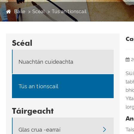
Baile
Scéal
Tús an tionscail
Ca
Scéal
2
Nuachtán cuideachta
Siú
tab
Tús an tionscail
bhí
Yit
lor
Táirgeacht
An

Glas crua -earraí
Tai