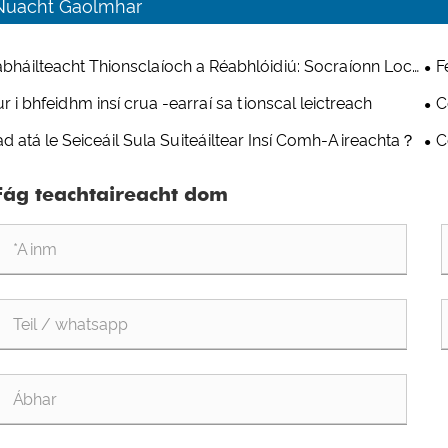
Nuacht Gaolmhar
bháilteacht Thionsclaíoch a Réabhlóidiú: Socraíonn Lock
F
ch Dualgas Trom MS840 le haghaidh Boscaí Dáilte
r i bhfeidhm insí crua -earraí sa tionscal leictreach
C
hachta Caighdeáin Nua i Marthanacht agus Slándáil
ma
d atá le Seiceáil Sula Suiteáiltear Insí Comh-Aireachta？
C
rí
Fág teachtaireacht dom
Cho