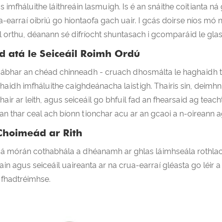
s imfháluithe láithreáin lasmuigh. Is é an snáithe coitianta ná
a-earraí oibriú go hiontaofa gach uair. I gcás doirse níos mó
il orthu, déanann sé difríocht shuntasach i gcomparáid le gla
d atá le Seiceáil Roimh Ordú
é ábhar an chéad chinneadh - cruach dhosmálta le haghaidh ti
haidh imfháluithe caighdeánacha laistigh. Thairis sin, deimhn
hair ar leith, agus seiceáil go bhfuil fad an fhearsaid ag teach
ean thar ceal ach bíonn tionchar acu ar an gcaoi a n-oireann 
Choimeád ar Rith
gá mórán cothabhála a dhéanamh ar ghlas láimhseála rothlac
iain agus seiceáil uaireanta ar na crua-earraí gléasta go léir
 fhadtréimhse.