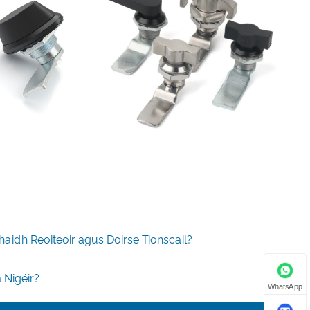
aidh Reoiteoir agus Doirse Tionscail?
 Nigéir?
WhatsApp