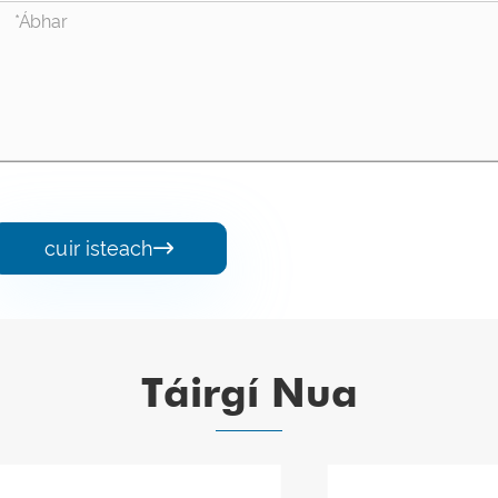
cuir isteach

Táirgí Nua