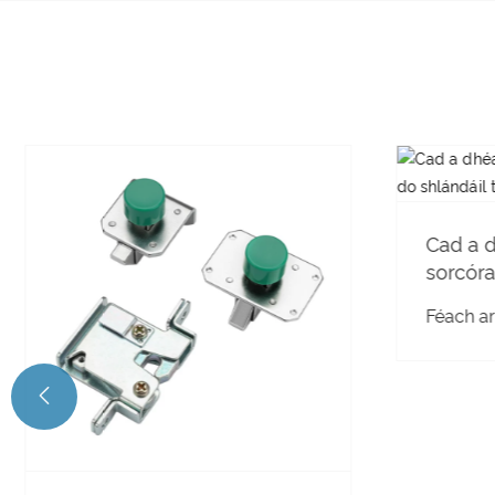
Cad a 
sorcóra
shlándái
Féach ar
aimsea
