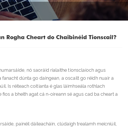
n Rogha Cheart do Chaibinéid Tionscail?
humarsáide, nó saoráid rialaithe tionsclaíoch agus
 fanacht dúnta go daingean, a oscailt go réidh nuair a
il. Is réiteach coitianta é glas láimhseála rothlach
le fios a bheith agat cá n-oireann sé agus cad ba cheart a
sáide, painéil dáileacháin, clúdaigh trealamh meicniúil,