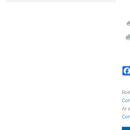
Roi
Con
Ar 
Con