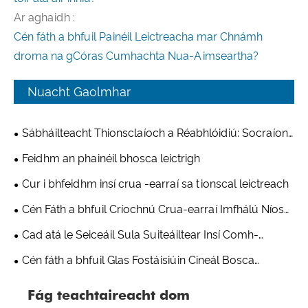
Ar aghaidh :
Cén fáth a bhfuil Painéil Leictreacha mar Chnámh
droma na gCóras Cumhachta Nua-Aimseartha?
Nuacht Gaolmhar
Sábháilteacht Thionsclaíoch a Réabhlóidiú: Socraíonn
Lock Latch Dualgas Trom MS840 le haghaidh Boscaí
Feidhm an phainéil bhosca leictrigh
Dáilte Cumhachta Caighdeáin Nua i Marthanacht agus
Cur i bhfeidhm insí crua -earraí sa tionscal leictreach
Slándáil
Cén Fáth a bhfuil Críochnú Crua-earraí Imfhálú Níos
Mó ná mar a cheapann tú?
Cad atá le Seiceáil Sula Suiteáiltear Insí Comh-
Aireachta？
Cén fáth a bhfuil Glas Fostáisiúin Cineál Bosca
ríthábhachtach chun Trealamh Cumhachta Allamuigh a
Fág teachtaireacht dom
Chosaint i dTimpeallacht Gharbh?