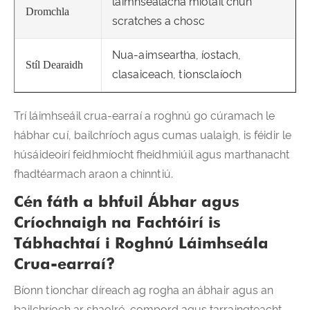
láimhseálacha miotail chun
Dromchla
scratches a chosc
Nua-aimseartha, íostach,
Stíl Dearaidh
clasaiceach, tionsclaíoch
Trí láimhseáil crua-earraí a roghnú go cúramach le
hábhar cuí, bailchríoch agus cumas ualaigh, is féidir le
húsáideoirí feidhmíocht fheidhmiúil agus marthanacht
fhadtéarmach araon a chinntiú.
Cén fáth a bhfuil Ábhar agus
Críochnaigh na Fachtóirí is
Tábhachtaí i Roghnú Láimhseála
Crua-earraí?
Bíonn tionchar díreach ag rogha an ábhair agus an
bailchríoch ar shaolré, compord agus tarraingteacht