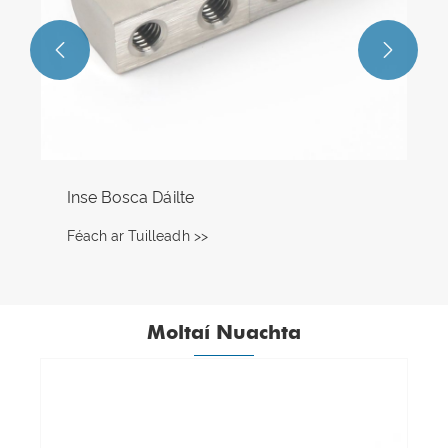


Moltaí Nuachta
Dhá Lastas Amach an Doras - Crua-earraí
Comh-Aireachta ag dul go dtí an Téalainn