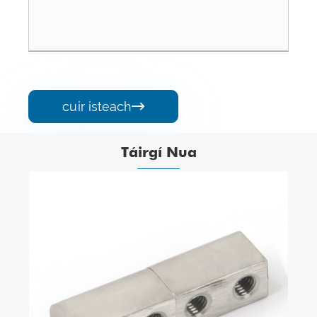
cuir isteach

Táirgí Nua
Eochair giotán dúbailte alúmanaim
Féach ar Tuilleadh >>