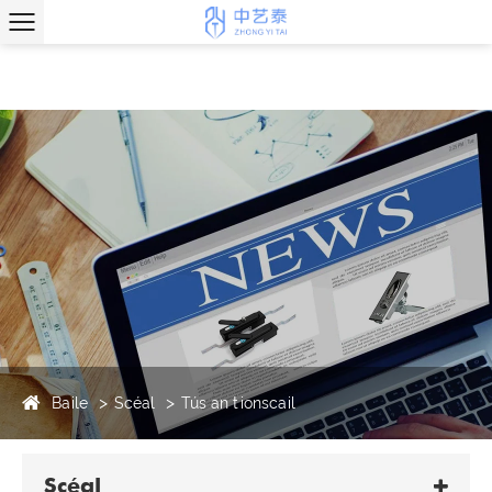
Baile
Scéal
Tús an tionscail
Scéal