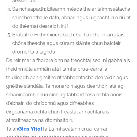
aeistéitiúil.
Saincheapadh: Éileamh méadaithe ar láimhseálacha
saincheaptha le dath, ábhar, agus uigeacht in oiriúint
do théamaí dearaidh intí.
Bratuithe Frithmhiocróbach: Go háirithe in iarratais
chónaitheacha agus cúram sláinte chun baictéir
dromchla a laghdú.
De réir mar a fhorbraíonn na treochtaí seo, ní gabhálais
fheidhmiúla amháin atá i lámha crua-earraí a
thuilleadh ach gnéithe ríthábhachtacha dearaidh agus
gnéithe slándála. Tá monaróirí agus dearthóirí atá ag
smaoineamh chun cinn ag tabhairt tosaíochta anois
d’ábhair, do chríochnú agus d’fheabhas
eirgeanamaíochta chun freastal ar riachtanais
athraitheacha na dtomhaltóirí.
Tá an
Glas Yitai
Tá Láimhseálann crua-earraí