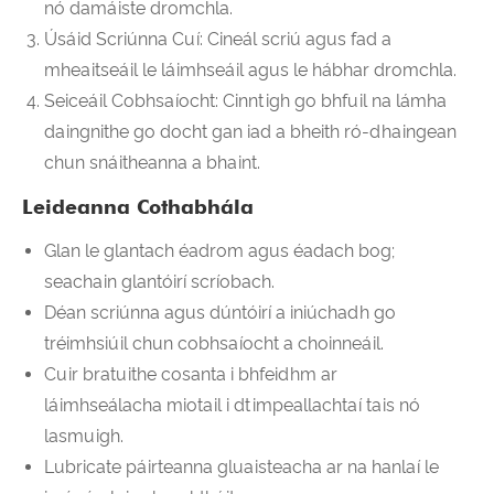
nó damáiste dromchla.
Úsáid Scriúnna Cuí: Cineál scriú agus fad a
mheaitseáil le láimhseáil agus le hábhar dromchla.
Seiceáil Cobhsaíocht: Cinntigh go bhfuil na lámha
daingnithe go docht gan iad a bheith ró-dhaingean
chun snáitheanna a bhaint.
Leideanna Cothabhála
Glan le glantach éadrom agus éadach bog;
seachain glantóirí scríobach.
Déan scriúnna agus dúntóirí a iniúchadh go
tréimhsiúil chun cobhsaíocht a choinneáil.
Cuir bratuithe cosanta i bhfeidhm ar
láimhseálacha miotail i dtimpeallachtaí tais nó
lasmuigh.
Lubricate páirteanna gluaisteacha ar na hanlaí le