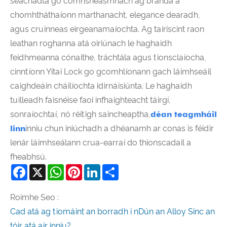
seachadta go comhsheasmhach ag branda a
chomhtháthaíonn marthanacht, elegance dearadh,
agus cruinneas eirgeanamaíochta. Ag tairiscint raon
leathan roghanna atá oiriúnach le haghaidh
feidhmeanna cónaithe, tráchtála agus tionsclaíocha,
cinntíonn Yitai Lock go gcomhlíonann gach láimhseáil
caighdeáin cháilíochta idirnáisiúnta. Le haghaidh
tuilleadh faisnéise faoi infhaighteacht táirgí,
sonraíochtaí, nó réitigh saincheaptha,
déan teagmháil
linn
inniu chun iniúchadh a dhéanamh ar conas is féidir
lenár láimhseálann crua-earraí do thionscadail a
fheabhsú.
Facebook
X
WhatsApp
Pinterest
LinkedIn
Share
Roimhe Seo :
Cad atá ag tiomáint an borradh i nDún an Alloy Sinc an
tóir atá air inniu?