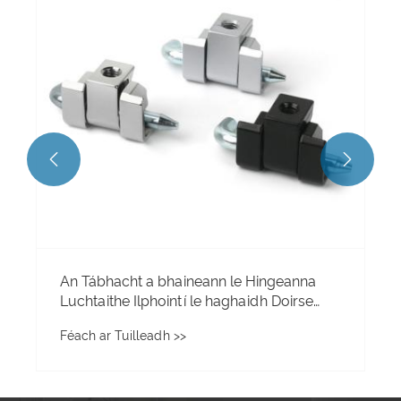
agus an Meánoirthear
Féach ar Tuilleadh >>

