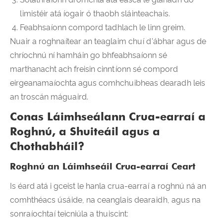
limistéir atá íogair ó thaobh sláinteachais.
Feabhsaíonn compord tadhlach le linn greim.
Nuair a roghnaítear an teaglaim chuí d'ábhar agus de
chríochnú ní hamháin go bhfeabhsaíonn sé
marthanacht ach freisin cinntíonn sé compord
eirgeanamaíochta agus comhchuibheas dearadh leis
an troscán máguaird.
Conas Láimhseálann Crua-earraí a
Roghnú, a Shuiteáil agus a
Chothabháil?
Roghnú an Láimhseáil Crua-earraí Ceart
Is éard atá i gceist le hanla crua-earraí a roghnú ná an
comhthéacs úsáide, na ceanglais dearaidh, agus na
sonraíochtaí teicniúla a thuiscint: