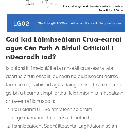
Cad iad Láimhseálann Crua-earraí
agus Cén Fáth A Bhfuil Criticiúil i
nDearadh iad?
Is cúlpháirtí meicniúil é láimhseáil crua-earraí atá
deartha chun oscailt, dúnadh nó gluaiseacht doirse,
tarraiceáin, caibinéid agus daingneáin eile a éascú. Cé
go bhfuil cuma simplí orthu, feidhmíonn láimhseálann
crua-earraí ilchuspóirí:
Ról Feidhmiúil: Soláthraíonn sé greim
eirgeanamaíochta le húsáid laethúil.
Ranníocaíocht Sábháilteachta: Laghdaíonn sé an