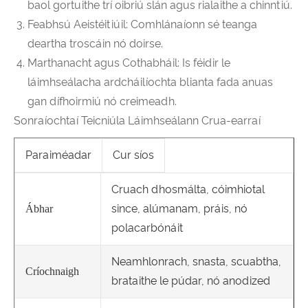
baol gortuithe trí oibriú slán agus rialaithe a chinntiú.
Feabhsú Aeistéitiúil: Comhlánaíonn sé teanga
deartha troscáin nó doirse.
Marthanacht agus Cothabháil: Is féidir le
láimhseálacha ardcháilíochta blianta fada anuas
gan dífhoirmiú nó creimeadh.
Sonraíochtaí Teicniúla Láimhseálann Crua-earraí
Paraiméadar
Cur síos
Cruach dhosmálta, cóimhiotal
since, alúmanam, práis, nó
Ábhar
polacarbónáit
Neamhlonrach, snasta, scuabtha,
Críochnaigh
brataithe le púdar, nó anodized