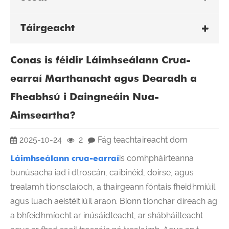
Táirgeacht
Conas is féidir Láimhseálann Crua-
earraí Marthanacht agus Dearadh a
Fheabhsú i Daingneáin Nua-
Aimseartha?
2025-10-24
2
Fág teachtaireacht dom
Láimhseálann crua-earraí
is comhpháirteanna
bunúsacha iad i dtroscán, caibinéid, doirse, agus
trealamh tionsclaíoch, a thairgeann fóntais fheidhmiúil
agus luach aeistéitiúil araon. Bíonn tionchar díreach ag
a bhfeidhmíocht ar inúsáidteacht, ar shábháilteacht