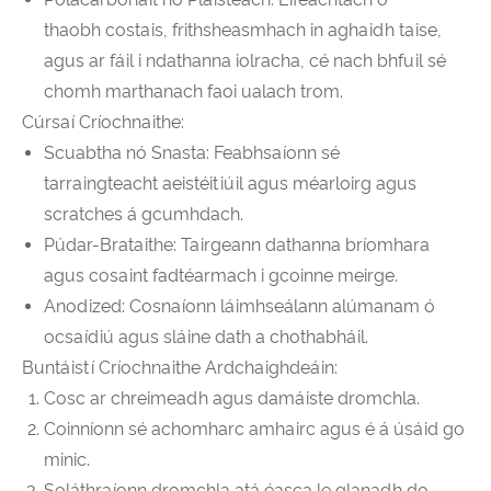
thaobh costais, frithsheasmhach in aghaidh taise,
agus ar fáil i ndathanna iolracha, cé nach bhfuil sé
chomh marthanach faoi ualach trom.
Cúrsaí Críochnaithe:
Scuabtha nó Snasta: Feabhsaíonn sé
tarraingteacht aeistéitiúil agus méarloirg agus
scratches á gcumhdach.
Púdar-Brataithe: Tairgeann dathanna bríomhara
agus cosaint fadtéarmach i gcoinne meirge.
Anodized: Cosnaíonn láimhseálann alúmanam ó
ocsaídiú agus sláine dath a chothabháil.
Buntáistí Críochnaithe Ardchaighdeáin:
Cosc ar chreimeadh agus damáiste dromchla.
Coinníonn sé achomharc amhairc agus é á úsáid go
minic.
Soláthraíonn dromchla atá éasca le glanadh do