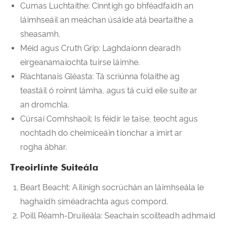
Cumas Luchtaithe: Cinntigh go bhféadfaidh an
láimhseáil an meáchan úsáide atá beartaithe a
sheasamh.
Méid agus Cruth Grip: Laghdaíonn dearadh
eirgeanamaíochta tuirse láimhe.
Riachtanais Gléasta: Tá scriúnna folaithe ag
teastáil ó roinnt lámha, agus tá cuid eile suite ar
an dromchla.
Cúrsaí Comhshaoil: Is féidir le taise, teocht agus
nochtadh do cheimiceáin tionchar a imirt ar
rogha ábhar.
Treoirlínte Suiteála
Beart Beacht: Ailínigh socrúchán an láimhseála le
haghaidh siméadrachta agus compord.
Poill Réamh-Druileála: Seachain scoilteadh adhmaid