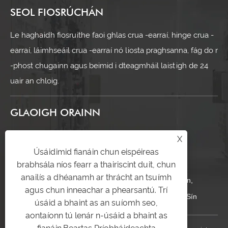
SEOL FIOSRÚCHÁN
Le haghaidh fiosruithe faoi ghlas crua -earraí, hinge crua -
earraí, láimhseáil crua -earraí nó liosta praghsanna, fág do r
-phost chugainn agus beimid i dteagmháil laistigh de 24
uair an chloig.
GLAOIGH ORAINN
+86-17328813970
X
Úsáidimid fianáin chun eispéireas
yitailock@yitailock.com
brabhsála níos fearr a thairiscint duit, chun
anailís a dhéanamh ar thrácht an tsuímh
Uimh. 16, Bóthar Jingyun, Páirc Tionscail Jingshan,
agus chun inneachar a phearsantú. Trí
Huanghua, Cathair Yueqing, Cúige Zhejiang, an tSín
úsáid a bhaint as an suíomh seo,
aontaíonn tú lenár n-úsáid a bhaint as