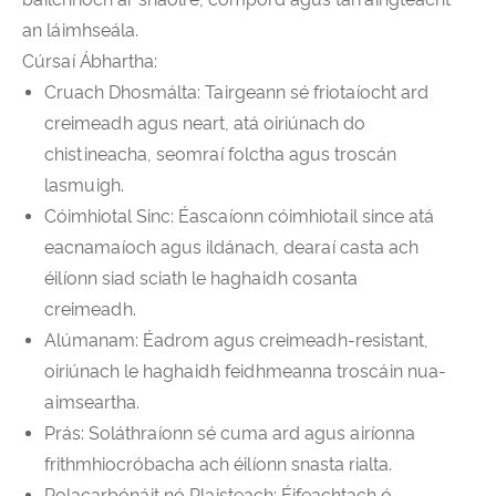
an láimhseála.
Cúrsaí Ábhartha:
Cruach Dhosmálta: Tairgeann sé friotaíocht ard
creimeadh agus neart, atá oiriúnach do
chistineacha, seomraí folctha agus troscán
lasmuigh.
Cóimhiotal Sinc: Éascaíonn cóimhiotail since atá
eacnamaíoch agus ildánach, dearaí casta ach
éilíonn siad sciath le haghaidh cosanta
creimeadh.
Alúmanam: Éadrom agus creimeadh-resistant,
oiriúnach le haghaidh feidhmeanna troscáin nua-
aimseartha.
Prás: Soláthraíonn sé cuma ard agus airíonna
frithmhiocróbacha ach éilíonn snasta rialta.
Polacarbónáit nó Plaisteach: Éifeachtach ó