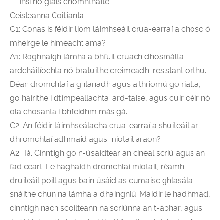
insí nó glais chomhtháite.
Ceisteanna Coitianta
C1: Conas is féidir liom láimhseáil crua-earraí a chosc ó
mheirge le himeacht ama?
A1: Roghnaigh lámha a bhfuil cruach dhosmálta
ardcháilíochta nó bratuithe creimeadh-resistant orthu.
Déan dromchlaí a ghlanadh agus a thriomú go rialta,
go háirithe i dtimpeallachtaí ard-taise, agus cuir céir nó
ola chosanta i bhfeidhm más gá.
C2: An féidir láimhseálacha crua-earraí a shuiteáil ar
dhromchlaí adhmaid agus miotail araon?
A2: Tá. Cinntigh go n-úsáidtear an cineál scriú agus an
fad ceart. Le haghaidh dromchlaí miotail, réamh-
druileáil poill agus bain úsáid as cumaisc ghlasála
snáithe chun na lámha a dhaingniú. Maidir le hadhmad,
cinntigh nach scoilteann na scriúnna an t-ábhar, agus