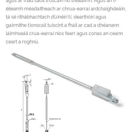
agus ar fhad saoil troscáin nó trealaimh. Agus an t-
éileamh méadaitheach ar chrua-earraí ardchaighdeáin,
tá sé ríthábhachtach d’úinéirí tí, dearthóirí agus
gairmithe tionscail tuiscint a fháil ar cad a dhéanann
láimhseáil crua-earraí níos fearr agus conas an ceann
ceart a roghnú.