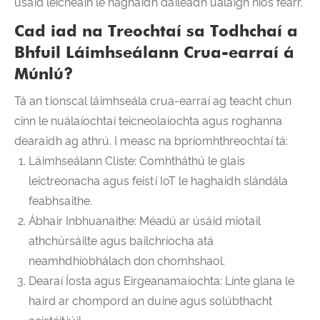
úsáid leicneáin le haghaidh dáileadh ualaigh níos fearr.
Cad iad na Treochtaí sa Todhchaí a
Bhfuil Láimhseálann Crua-earraí á
Múnlú?
Tá an tionscal láimhseála crua-earraí ag teacht chun
cinn le nuálaíochtaí teicneolaíochta agus roghanna
dearaidh ag athrú. I measc na bpríomhthreochtaí tá:
Láimhseálann Cliste: Comhtháthú le glais
leictreonacha agus feistí IoT le haghaidh slándála
feabhsaithe.
Ábhair Inbhuanaithe: Méadú ar úsáid miotail
athchúrsáilte agus bailchríocha atá
neamhdhíobhálach don chomhshaol.
Dearaí Íosta agus Eirgeanamaíochta: Línte glana le
haird ar chompord an duine agus solúbthacht