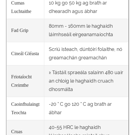
10 kg go 50 kg ag brath ar
Cumas
dhearadh agus ábhar
Luchtaithe
80mm - 160mm le haghaidh
Fad Grip
láimhseáil eirgeanamaíochta
Scriú isteach, dúntóirí folaithe, nó
Cineál Gléasta
greamachán greamachán
≥ Tástáil spraeála salainn 480 uair
Friotaíocht
an chloig le haghaidh cruach
Creimthe
dhosmálta
-20 ° C go 120 ° C ag brath ar
Caoinfhulaingt
ábhar
Teochta
40-55 HRC le haghaidh
Cruas